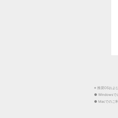
※ 推奨OSお
● Windowsでの
● Macでのご利用